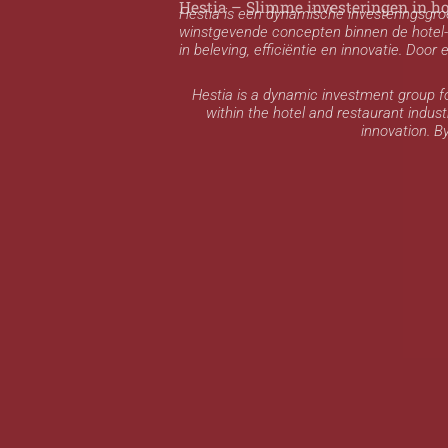
Hestia – Slimme investeringen in ho
Hestia is een dynamische investeringsgro
winstgevende concepten binnen de hotel- 
in beleving, efficiëntie en innovatie. Doo
Hestia is a dynamic investment group fo
within the hotel and restaurant industr
innovation. B