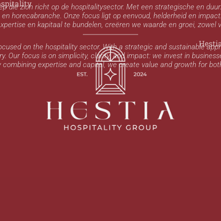
spitality
ep die zich richt op de hospitalitysector. Met een strategische en 
en horecabranche. Onze focus ligt op eenvoud, helderheid en impact: w
r expertise en kapitaal te bundelen, creëren we waarde en groei, zowel 
Hesti
cused on the hospitality sector. With a strategic and sustainable appr
y. Our focus is on simplicity, clarity, and impact: we invest in business
y combining expertise and capital, we create value and growth for bot