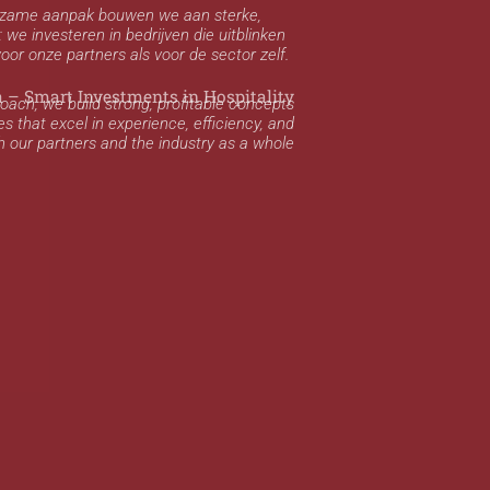
duurzame aanpak bouwen we aan sterke,
e investeren in bedrijven die uitblinken
voor onze partners als voor de sector zelf.
a – Smart Investments in Hospitality
oach, we build strong, profitable concepts
es that excel in experience, efficiency, and
h our partners and the industry as a whole